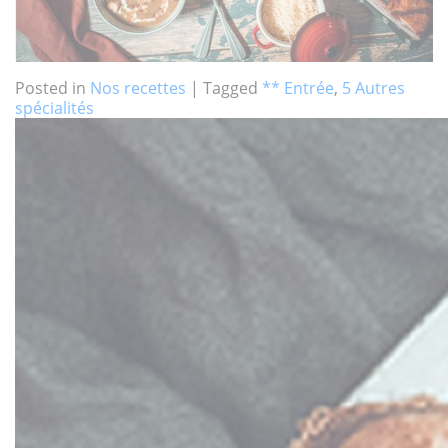
Posted in
Nos recettes
|
Tagged
** Entrée
,
5 Autres
spécialités