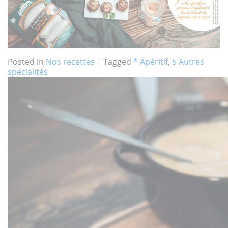
Posted in
Nos recettes
|
Tagged
* Apéritif
,
5 Autres
spécialités